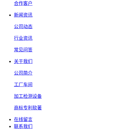
合作客户
新闻资讯
公司动态
行业资讯
常见问答
关于我们
公司简介
工厂车间
加工检测设备
商标专利软著
在线留言
联系我们