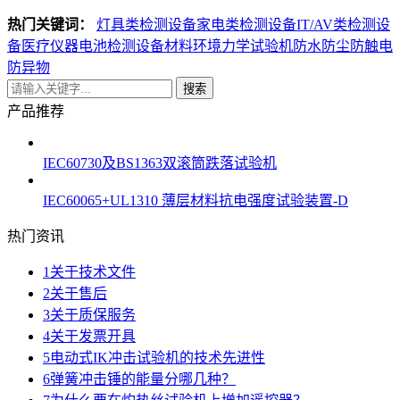
热门关键词：
灯具类检测设备
家电类检测设备
IT/AV类检测设
备
医疗仪器电池检测设备
材料环境力学试验机
防水防尘防触电
防异物
搜索
产品推荐
IEC60730及BS1363双滚筒跌落试验机
IEC60065+UL1310 薄层材料抗电强度试验装置-D
热门资讯
1
关于技术文件
2
关于售后
3
关于质保服务
4
关于发票开具
5
电动式IK冲击试验机的技术先进性
6
弹簧冲击锤的能量分哪几种？