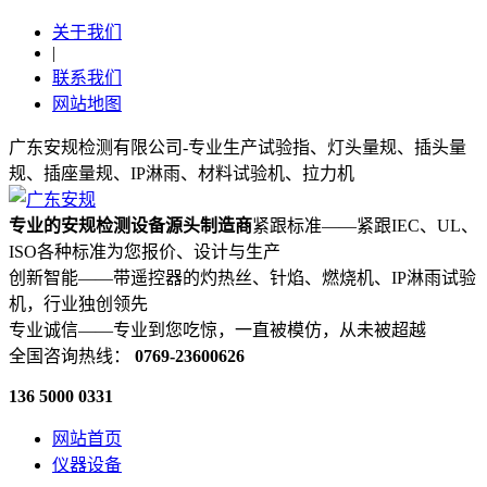
关于我们
|
联系我们
网站地图
广东安规检测有限公司-专业生产试验指、灯头量规、插头量
规、插座量规、IP淋雨、材料试验机、拉力机
专业的安规检测设备源头制造商
紧跟标准——紧跟IEC、UL、
ISO各种标准为您报价、设计与生产
创新智能——带遥控器的灼热丝、针焰、燃烧机、IP淋雨试验
机，行业独创领先
专业诚信——专业到您吃惊，一直被模仿，从未被超越
全国咨询热线：
0769-23600626
136 5000 0331
网站首页
仪器设备