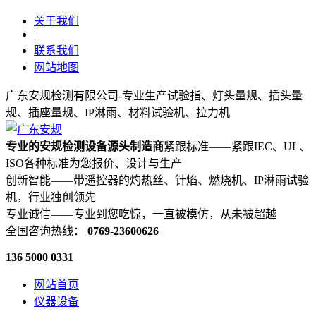
关于我们
|
联系我们
网站地图
广东安规检测有限公司-专业生产试验指、灯头量规、插头量
规、插座量规、IP淋雨、材料试验机、拉力机
专业的安规检测设备源头制造商
紧跟标准——紧跟IEC、UL、
ISO各种标准为您报价、设计与生产
创新智能——带遥控器的灼热丝、针焰、燃烧机、IP淋雨试验
机，行业独创领先
专业诚信——专业到您吃惊，一直被模仿，从未被超越
全国咨询热线：
0769-23600626
136 5000 0331
网站首页
仪器设备