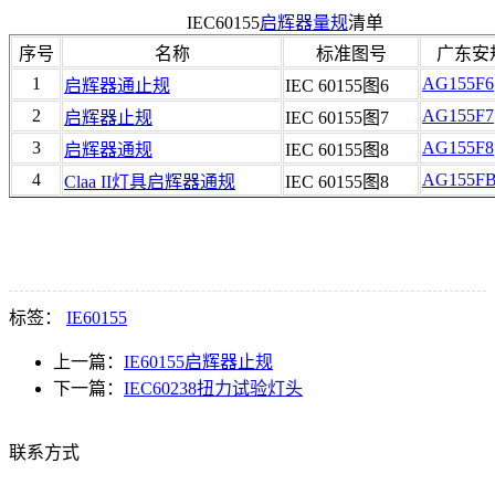
IEC60155
启辉器量规
清单
序号
名称
标准图号
广东安
1
AG155F6
启辉器通止规
IEC 60155图6
2
AG155F7
启辉器止规
IEC 60155图7
3
AG155F8
启辉器通规
IEC 60155图8
4
AG155F
Claa II灯具启辉器通规
IEC 60155图8
标签：
IE60155
上一篇：
IE60155启辉器止规
下一篇：
IEC60238扭力试验灯头
联系方式