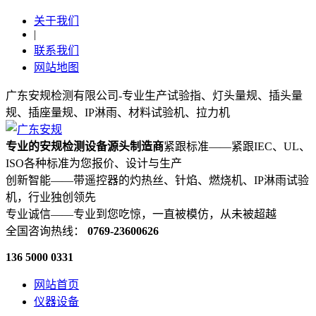
关于我们
|
联系我们
网站地图
广东安规检测有限公司-专业生产试验指、灯头量规、插头量
规、插座量规、IP淋雨、材料试验机、拉力机
专业的安规检测设备源头制造商
紧跟标准——紧跟IEC、UL、
ISO各种标准为您报价、设计与生产
创新智能——带遥控器的灼热丝、针焰、燃烧机、IP淋雨试验
机，行业独创领先
专业诚信——专业到您吃惊，一直被模仿，从未被超越
全国咨询热线：
0769-23600626
136 5000 0331
网站首页
仪器设备